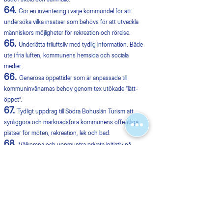
64.
Gör en inventering i varje kommundel för att
undersöka vilka insatser som behövs för att utveckla
människors möjligheter för rekreation och rörelse.
65.
Underlätta friluftsliv med tydlig information. Både
ute i fria luften, kommunens hemsida och sociala
medier.
66.
Generösa öppettider som är anpassade till
kommuninvånarnas behov genom tex utökade ”lätt-
öppet”.
67.
Tydligt uppdrag till Södra Bohuslän Turism att
synliggöra och marknadsföra kommunens offentliga
platser för möten, rekreation, lek och bad.
68.
Välkomna och uppmuntra privata initiativ på
kommunal mark.
69.
Stenungsund ska ha konkurrenskraftiga löner.
70.
Uppmuntrar innovation och initiativ från
medarbetare.
71.
Att medarbetare i Stenungsund ska ha möjlighet
att arbeta kvar till 70 års ålder om båda parter är