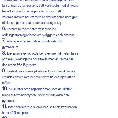
lärare, men det är lika viktigt att vara tydlig med att elever
har ett ansvar för sin egen inlärning och att
vårdnadshavare har ett stort ansvar att deras barn går
till skolan, gör sina läxor och anstränger sig.
6.
Lärares befogenheter att ingripa vid
ordningsstörningar behöver tydliggöras och skärpas.
7.
Inför spetsklasser i både grundskola och
gymnasium.
8.
Eleverna i svensk skola behöver mer tid mellan lärare
och elev. Skoldagarna bör utökas med en timme per
dag redan från lågstadiet.
9.
Läxhjälp ska finnas på alla skolor och lovskola ska
erbjudas elever som behöver extra tid och hjälp att nå
målen.
10.
Vi vill Inför ordningsomdömen som en skriftlig
bilaga till terminsbetygen i både grundskolan och
gymnasiet.
11.
Inför obligatoriskt skolval och se till att information
finns på flera språk.