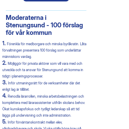
Moderaterna i
Stenungsund - 100 förslag
för vår kommun
1.
Förenkla för medborgare och minska byråkratin. Låta
förvaltningen presentera 100 förslag som underlättar
människors vardag.
2.
Möjliggör för privata aktörer som vill vara med och
utveckla och ta ansvar för Stenungsund att komma in
tidigt i planeringsprocesser.
3.
Inför utmaningsrätt för de verksamheter där det
enligt lag är tillåtet.
4.
Renodla lärarrollen, minska arbetsbelastningen och
komplettera med lärarassistenter utifrån skolans behov.
Ökat kunskapsfokus och tydligt ledarskap så att tid
läggs på undervisning och inte administration.
5.
Inför förväntanskontrakt mellan elev,
vårdnadshavare och skola. Vi ska ställa höga krav på