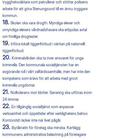
trygghetsväktare som patrullerar och stöttar polisens
arbete för att göra Stenungsund till en ännu tryggare
kommun.
18.
Skolan ska vara drogfri. Myndiga elever och
omyndiga elevers vårdnadshavare ska erbjudas avtal
om frivilliga drogtester.
19.
Införa lokalt tiggeriförbud i väntan på nationellt
tiggeriförbud.
20.
Kriminalvården ska ta över ansvaret för unga
kriminella. Den kommunala socialtjänsten har en
avgörande roll i vårt välfärdssamhälle, men har inte den
kompetens som krävs för att arbeta med grovt
kriminella ungdomar.
21.
Nolltolerans mot klotter. Sanering ska utföras inom
24 timmar.
22.
En tillgänglig socialtjänst som anpassar
verksamhet och öppettider efter verklighetens behov.
Kontorstid räcker inte när livet pågår.
23.
Byråkratin för företag ska minska. Kartlägg
kommunens administrativa belastning på företagare