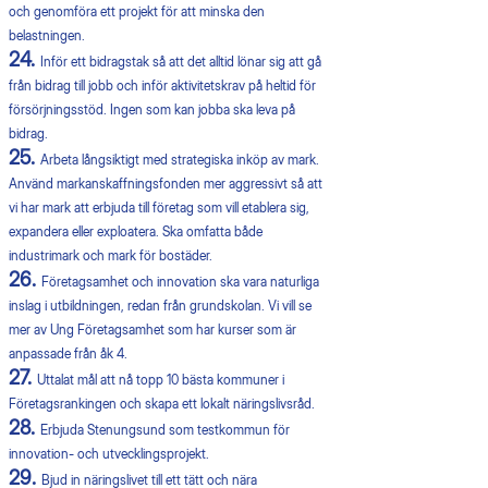
och genomföra ett projekt för att minska den
belastningen.
24.
Inför ett bidragstak så att det alltid lönar sig att gå
från bidrag till jobb och inför aktivitetskrav på heltid för
försörjningsstöd. Ingen som kan jobba ska leva på
bidrag.
25.
Arbeta långsiktigt med strategiska inköp av mark.
Använd markanskaffningsfonden mer aggressivt så att
vi har mark att erbjuda till företag som vill etablera sig,
expandera eller exploatera. Ska omfatta både
industrimark och mark för bostäder.
26.
Företagsamhet och innovation ska vara naturliga
inslag i utbildningen, redan från grundskolan. Vi vill se
mer av Ung Företagsamhet som har kurser som är
anpassade från åk 4.
27.
Uttalat mål att nå topp 10 bästa kommuner i
Företagsrankingen och skapa ett lokalt näringslivsråd.
28.
Erbjuda Stenungsund som testkommun för
innovation- och utvecklingsprojekt.
29.
Bjud in näringslivet till ett tätt och nära