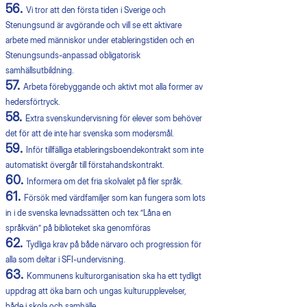
56.
Vi tror att den första tiden i Sverige och
Stenungsund är avgörande och vill se ett aktivare
arbete med människor under etableringstiden och en
Stenungsunds-anpassad obligatorisk
samhällsutbildning.
57.
Arbeta förebyggande och aktivt mot alla former av
hedersförtryck.
58.
Extra svenskundervisning för elever som behöver
det för att de inte har svenska som modersmål.
59.
Inför tillfälliga etableringsboendekontrakt som inte
automatiskt övergår till förstahandskontrakt.
60.
Informera om det fria skolvalet på fler språk.
61.
Försök med värdfamiljer som kan fungera som lots
in i de svenska levnadssätten och tex ”Låna en
språkvän” på biblioteket ska genomföras
62.
Tydliga krav på både närvaro och progression för
alla som deltar i SFI-undervisning.
63.
Kommunens kulturorganisation ska ha ett tydligt
uppdrag att öka barn och ungas kulturupplevelser,
både i skola och samhälle.