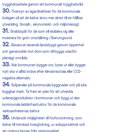
trygghetsarbete genom ett kommunalt trygghetsråd.
30.
Översyn av ägardirektiven för de kommunala
bolagen så att de bidrar ännu mer aktivt till en hållbar
utveckling. Socialt-, ekonomiskt- och miljömässigt.
31.
Snabbspår för de som vill etablera sig eller
investera för grön omställning i Stenungsund.
32.
Bevara en levande landsbygd genom öppenhet
och generositet mot dom som vill bygga utanför
planlagt område.
33.
När kommunen bygger om, byter ut eller bygger
nytt ska vi alltid sträva efter klimatneutrala eller C02-
negativa alternativ.
34.
Solpaneler på kommunala byggnader och på icke
byggbar mark. Ta fram en plan för att utveckla
solenergiproduktion i kommunen och bygg ut den
kommunala laddinfrastruktur för de kommunala
verksamheternas behov.
35.
Undersök möjligheten till fosforutvinning, som
bidrar till minskad övergödning, ur avloppsvattnet och
att utvinna biogas från reningsverket.