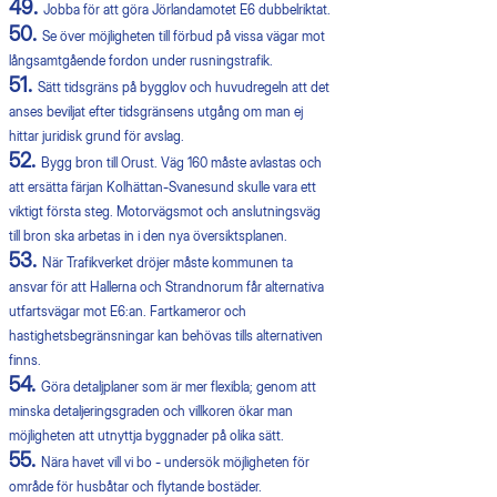
49.
Jobba för att göra Jörlandamotet E6 dubbelriktat.
50.
Se över möjligheten till förbud på vissa vägar mot
långsamtgående fordon under rusningstrafik.
51.
Sätt tidsgräns på bygglov och huvudregeln att det
anses beviljat efter tidsgränsens utgång om man ej
hittar juridisk grund för avslag.
52.
Bygg bron till Orust. Väg 160 måste avlastas och
att ersätta färjan Kolhättan-Svanesund skulle vara ett
viktigt första steg. Motorvägsmot och anslutningsväg
till bron ska arbetas in i den nya översiktsplanen.
53.
När Trafikverket dröjer måste kommunen ta
ansvar för att Hallerna och Strandnorum får alternativa
utfartsvägar mot E6:an. Fartkameror och
hastighetsbegränsningar kan behövas tills alternativen
finns.
54.
Göra detaljplaner som är mer flexibla; genom att
minska detaljeringsgraden och villkoren ökar man
möjligheten att utnyttja byggnader på olika sätt.
55.
Nära havet vill vi bo - undersök möjligheten för
område för husbåtar och flytande bostäder.