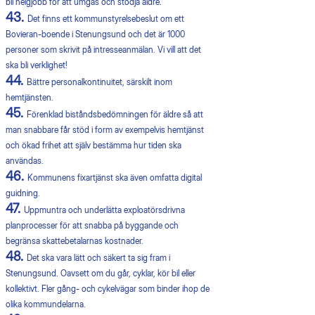
bli helgjobb för att umgås och stödja äldre.
43.
Det finns ett kommunstyrelsebeslut om ett
Bovieran-boende i Stenungsund och det är 1000
personer som skrivit på intresseanmälan. Vi vill att det
ska bli verklighet!
44.
Bättre personalkontinuitet, särskilt inom
hemtjänsten.
45.
Förenklad biståndsbedömningen för äldre så att
man snabbare får stöd i form av exempelvis hemtjänst
och ökad frihet att själv bestämma hur tiden ska
användas.
46.
Kommunens fixartjänst ska även omfatta digital
guidning.
47.
Uppmuntra och underlätta exploatörsdrivna
planprocesser för att snabba på byggande och
begränsa skattebetalarnas kostnader.
48.
Det ska vara lätt och säkert ta sig fram i
Stenungsund. Oavsett om du går, cyklar, kör bil eller
kollektivt. Fler gång- och cykelvägar som binder ihop de
olika kommundelarna.