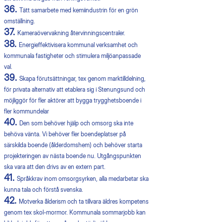
36.
Tätt samarbete med kemiindustrin för en grön
omställning.
37.
Kameraövervakning återvinningscentraler.
38.
Energieffektivisera kommunal verksamhet och
kommunala fastigheter och stimulera miljöanpassade
val.
39.
Skapa förutsättningar, tex genom marktilldelning,
för privata alternativ att etablera sig i Stenungsund och
möjliggör för fler aktörer att bygga trygghetsboende i
fler kommundelar
40.
Den som behöver hjälp och omsorg ska inte
behöva vänta. Vi behöver fler boendeplatser på
särskilda boende (ålderdomshem) och behöver starta
projekteringen av nästa boende nu. Utgångspunkten
ska vara att den drivs av en extern part.
41.
Språkkrav inom omsorgsyrken, alla medarbetar ska
kunna tala och förstå svenska.
42.
Motverka ålderism och ta tillvara äldres kompetens
genom tex skol-mormor. Kommunala sommarjobb kan