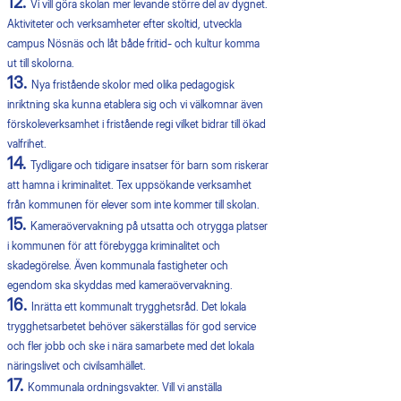
12.
Vi vill göra skolan mer levande större del av dygnet.
Aktiviteter och verksamheter efter skoltid, utveckla
campus Nösnäs och låt både fritid- och kultur komma
ut till skolorna.
13.
Nya fristående skolor med olika pedagogisk
inriktning ska kunna etablera sig och vi välkomnar även
förskoleverksamhet i fristående regi vilket bidrar till ökad
valfrihet.
14.
Tydligare och tidigare insatser för barn som riskerar
att hamna i kriminalitet. Tex uppsökande verksamhet
från kommunen för elever som inte kommer till skolan.
15.
Kameraövervakning på utsatta och otrygga platser
i kommunen för att förebygga kriminalitet och
skadegörelse. Även kommunala fastigheter och
egendom ska skyddas med kameraövervakning.
16.
Inrätta ett kommunalt trygghetsråd. Det lokala
trygghetsarbetet behöver säkerställas för god service
och fler jobb och ske i nära samarbete med det lokala
näringslivet och civilsamhället.
17.
Kommunala ordningsvakter. Vill vi anställa